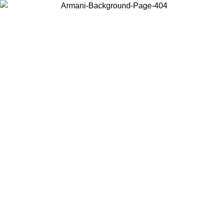
Acceda a su cuenta para obtener el envío estándar gratuito en
pedidos superiores a $150