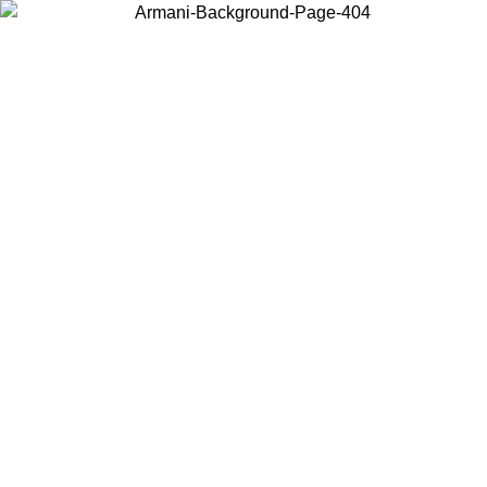
Acceda a su cuenta para obtener el envío estándar gratuito en
pedidos superiores a $150