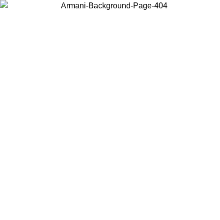
Acceda a su cuenta para obtener el envío estándar gratuito en
pedidos superiores a $150