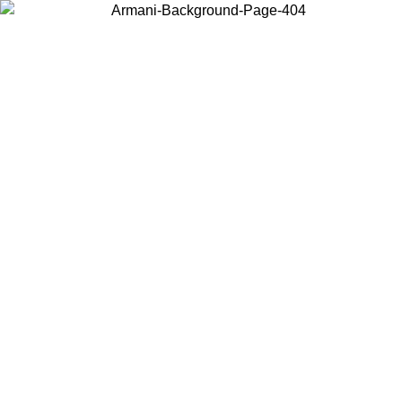
RA
Acceda a su cuenta para obtener el envío estándar gratuito en
pedidos superiores a $150