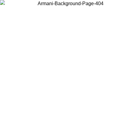
Acceda a su cuenta para obtener el envío estándar gratuito en
pedidos superiores a $150