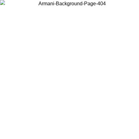
Acceda a su cuenta para obtener el envío estándar gratuito en
pedidos superiores a $150