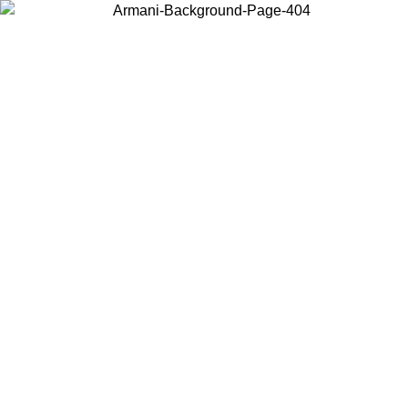
Acceda a su cuenta para obtener el envío estándar gratuito en
pedidos superiores a $150