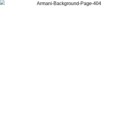
Acceda a su cuenta para obtener el envío estándar gratuito en
pedidos superiores a $150