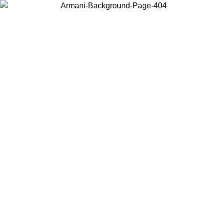
Acceda a su cuenta para obtener el envío estándar gratuito en
pedidos superiores a $150