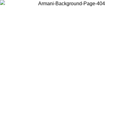
Acceda a su cuenta para obtener el envío estándar gratuito en
pedidos superiores a $150