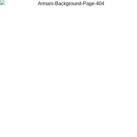
Acceda a su cuenta para obtener el envío estándar gratuito en
pedidos superiores a $150