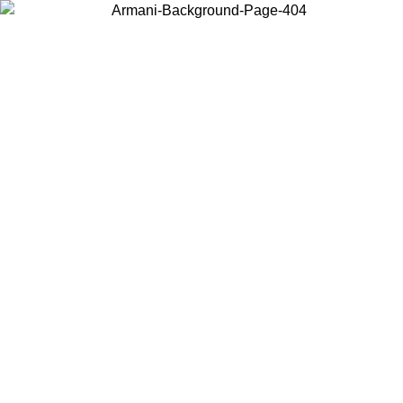
Acceda a su cuenta para obtener el envío estándar gratuito en
pedidos superiores a $150