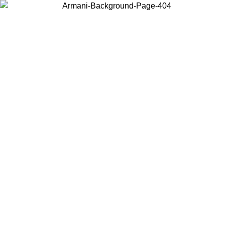
Acceda a su cuenta para obtener el envío estándar gratuito en
pedidos superiores a $150