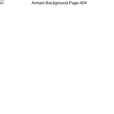
Acceda a su cuenta para obtener el envío estándar gratuito en
pedidos superiores a $150