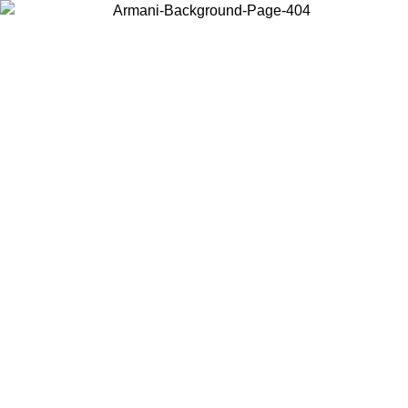
Acceda a su cuenta para obtener el envío estándar gratuito en
pedidos superiores a $150