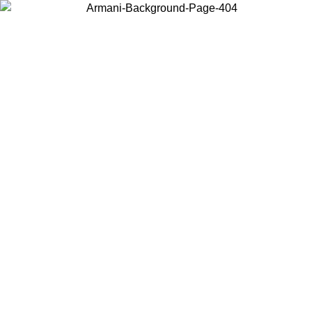
Acceda a su cuenta para obtener el envío estándar gratuito en
pedidos superiores a $150