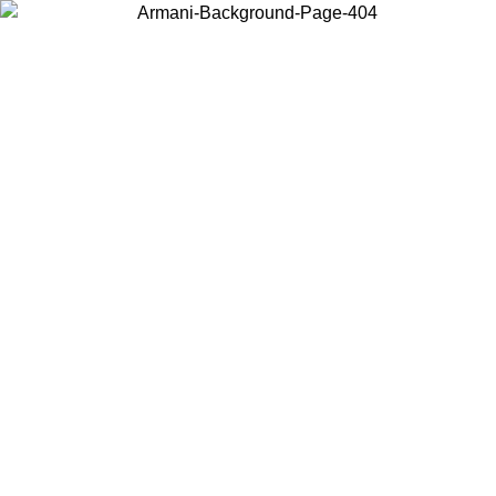
Acceda a su cuenta para obtener el envío estándar gratuito en
pedidos superiores a $150