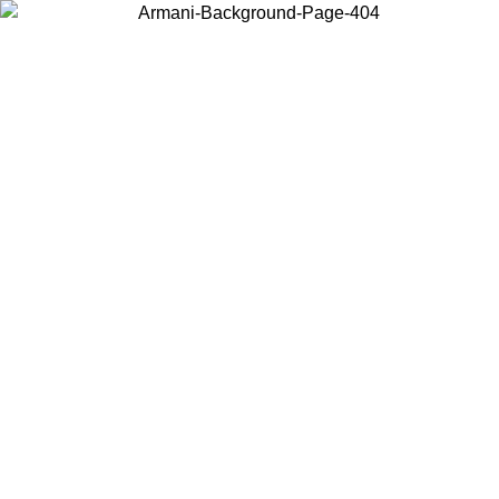
Acceda a su cuenta para obtener el envío estándar gratuito en
pedidos superiores a $150