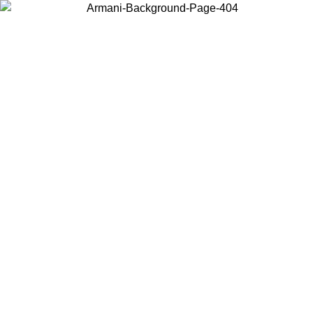
Acceda a su cuenta para obtener el envío estándar gratuito en
pedidos superiores a $150