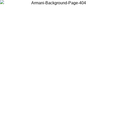
Acceda a su cuenta para obtener el envío estándar gratuito en
pedidos superiores a $150