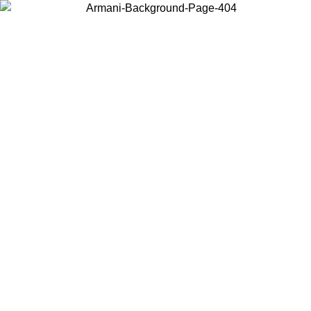
Acceda a su cuenta para obtener el envío estándar gratuito en
pedidos superiores a $150