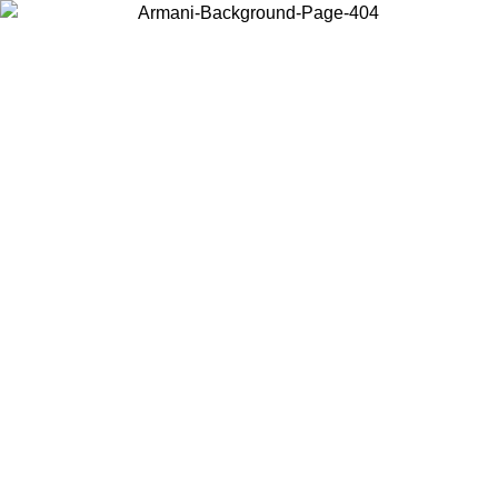
Acceda a su cuenta para obtener el envío estándar gratuito en
pedidos superiores a $150