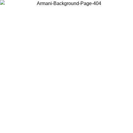
Acceda a su cuenta para obtener el envío estándar gratuito en
pedidos superiores a $150