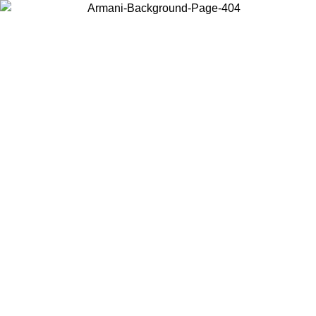
Acceda a su cuenta para obtener el envío estándar gratuito en
pedidos superiores a $150