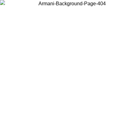
Acceda a su cuenta para obtener el envío estándar gratuito en
pedidos superiores a $150