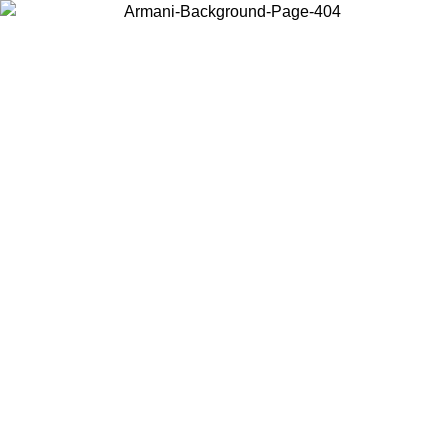
Acceda a su cuenta para obtener el envío estándar gratuito en
pedidos superiores a $150