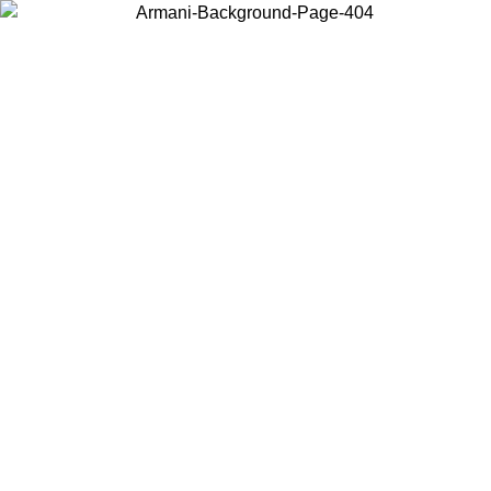
Acceda a su cuenta para obtener el envío estándar gratuito en
pedidos superiores a $150