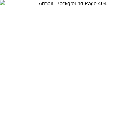
Acceda a su cuenta para obtener el envío estándar gratuito en
pedidos superiores a $150