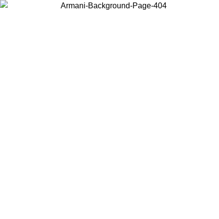
Acceda a su cuenta para obtener el envío estándar gratuito en
pedidos superiores a $150