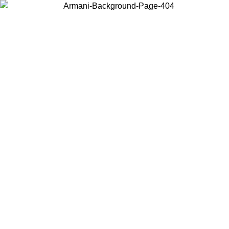
Acceda a su cuenta para obtener el envío estándar gratuito en
pedidos superiores a $150