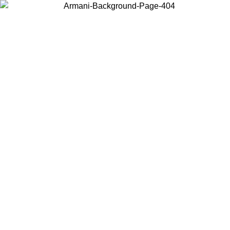
JAS PRIMAVERA
Acceda a su cuenta para obtener el envío estándar gr
pedidos superiores a $150