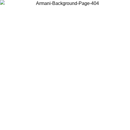
Acceda a su cuenta para obtener el envío estándar gratuito en
pedidos superiores a $150