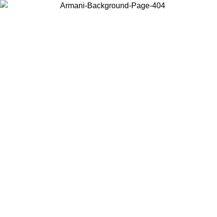
RA
Acceda a su cuenta para obtener el envío estándar gratuito en
pedidos superiores a $150