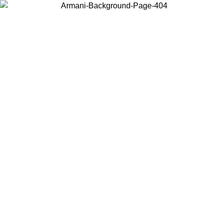
Acceda a su cuenta para obtener el envío estándar gratuito en
pedidos superiores a $150