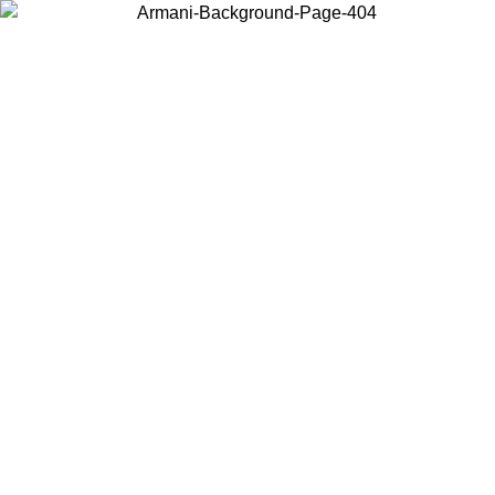
Acceda a su cuenta para obtener el envío estándar gratuito en pedidos
superiores a $150