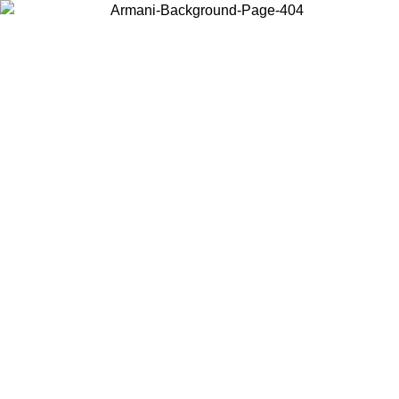
Acceda a su cuenta para obtener el envío estándar gratuito en pedidos
superiores a $150