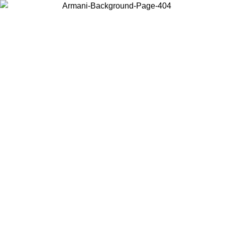
Acceda a su cuenta para obtener el envío estándar gratuito en pedidos
superiores a $150