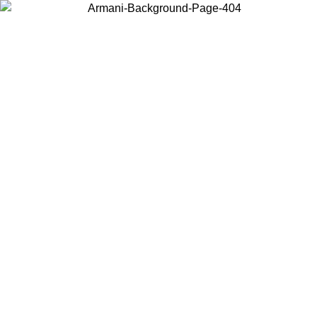
Acceda a su cuenta para obtener el envío estándar gratuito en pedidos
superiores a $150