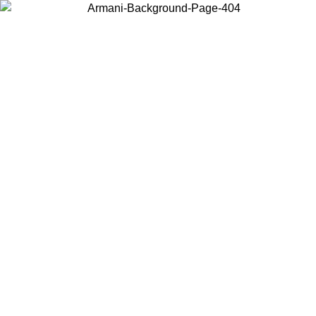
Acceda a su cuenta para obtener el envío estándar gratuito en pedidos
superiores a $150