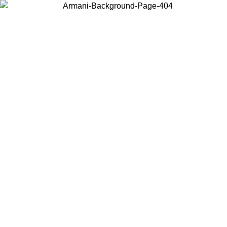
Acceda a su cuenta para obtener el envío estándar gratuito en pedidos
superiores a $150