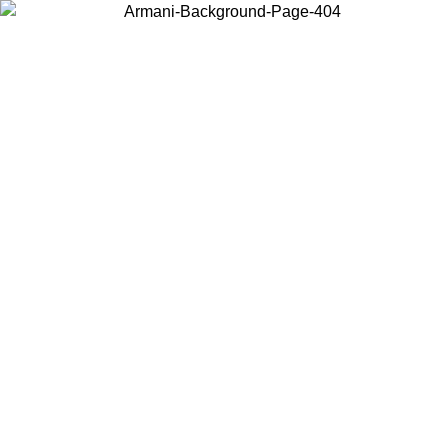
Acceda a su cuenta para obtener el envío estándar gratuito en pedidos
superiores a $150