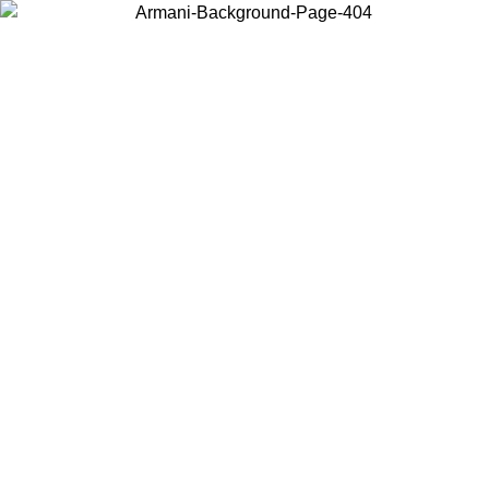
Acceda a su cuenta para obtener el envío estándar gratuito en pedidos
superiores a $150