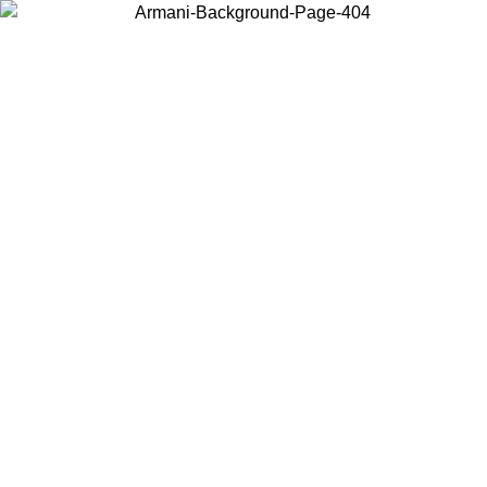
Acceda a su cuenta para obtener el envío estándar gratuito en pedidos
superiores a $150