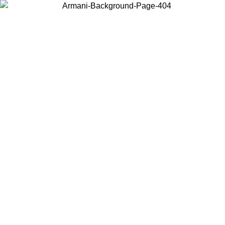
Acceda a su cuenta para obtener el envío estándar gratuito en pedidos
superiores a $150