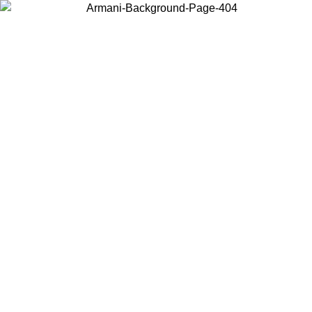
Acceda a su cuenta para obtener el envío estándar gratuito en pedidos
superiores a $150