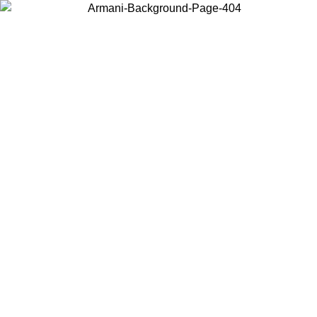
Acceda a su cuenta para obtener el envío estándar gratuito en pedidos
superiores a $150