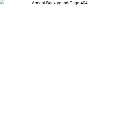
Acceda a su cuenta para obtener el envío estándar gratuito en pedidos
superiores a $150