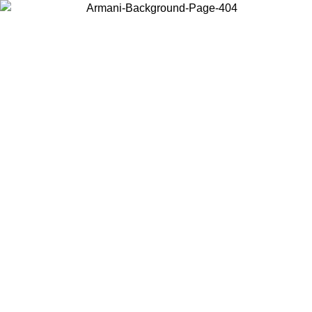
Acceda a su cuenta para obtener el envío estándar gratuito en pedidos
superiores a $150