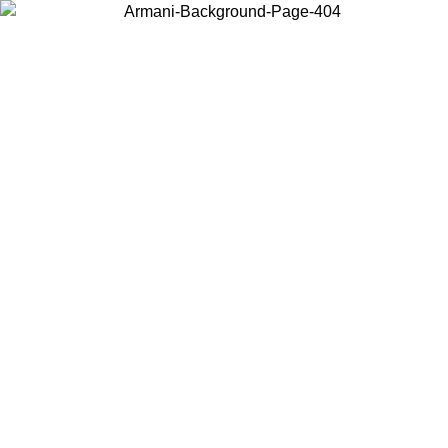
Acceda a su cuenta para obtener el envío estándar gratuito en pedidos
superiores a $150