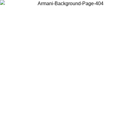
Acceda a su cuenta para obtener el envío estándar gratuito en pedidos
superiores a $150